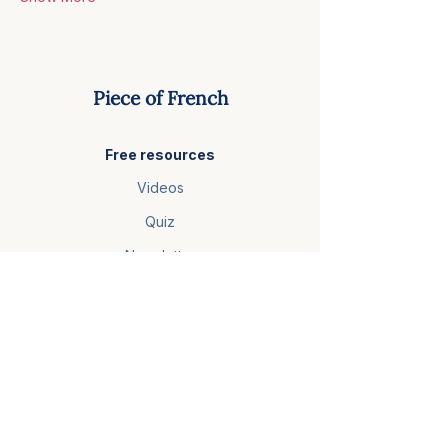
Piece of French
Free resources
Videos
Quiz
Newsletter
Courses
French Foundations
Video Club
Master French Comprehension