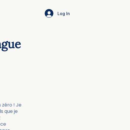
Log In
ngue
 zéro ! Je
s que je
z
 ce