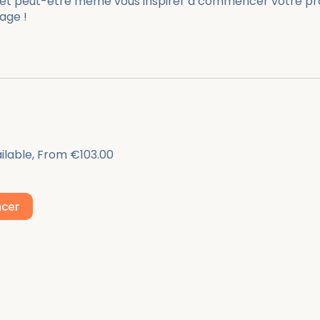
 et peut-être même vous inspirer à commencer votre p
age !
ailable, From €103.00
cer