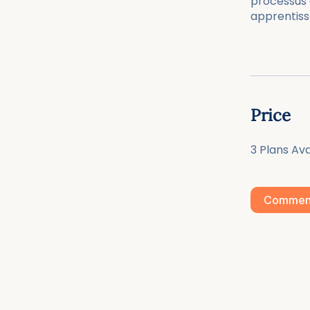
processus
apprentiss
Price
3 Plans Av
Commen